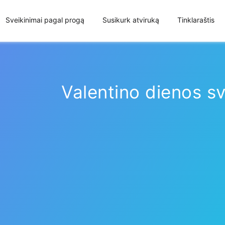
Sveikinimai pagal progą
Susikurk atviruką
Tinklaraštis
Valentino dienos sv