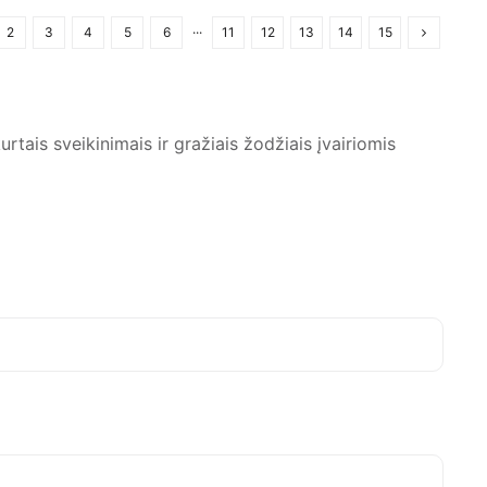
2
3
4
5
6
···
11
12
13
14
15
rtais sveikinimais ir gražiais žodžiais įvairiomis