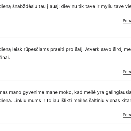
dieną šnabždėsiu tau į ausį: dievinu tik tave ir myliu tave vi
Pers
dieną leisk rūpesčiams praeiti pro šalį. Atverk savo širdį mei
inai.
Pers
mas mano gyvenime mane moko, kad meilė yra galingiausia 
iena. Linkiu mums ir toliau išlikti meilės šaltiniu vienas kita
Pers