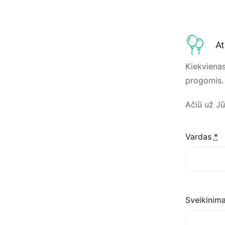
At
Kiekvienas
progomis. 
Ačiū už J
Vardas
*
Sveikinim