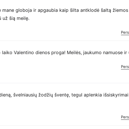
 mane globoja ir apgaubia kaip šilta antklodė šaltą žiemos
ū už šią meilę.
Pers
to laiko Valentino dienos proga! Meilės, jaukumo namuose ir 
Pers
ieną, švelniausių žodžių šventę, tegul aplenkia išsiskyrimai i
Pers