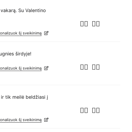
 vakarą. Su Valentino
onalizuok šį sveikinimą
ugnies širdyje!
onalizuok šį sveikinimą
r tik meilė beldžiasi į
onalizuok šį sveikinimą