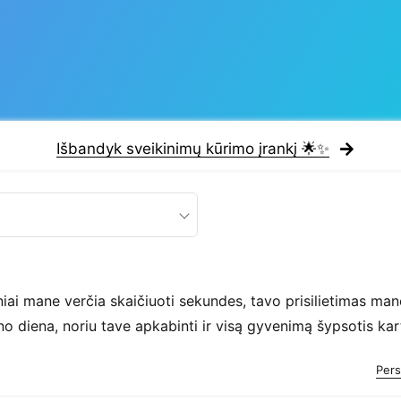
Išbandyk sveikinimų kūrimo įrankį 🌟✨
iai mane verčia skaičiuoti sekundes, tavo prisilietimas mane
no diena, noriu tave apkabinti ir visą gyvenimą šypsotis kar
Pers