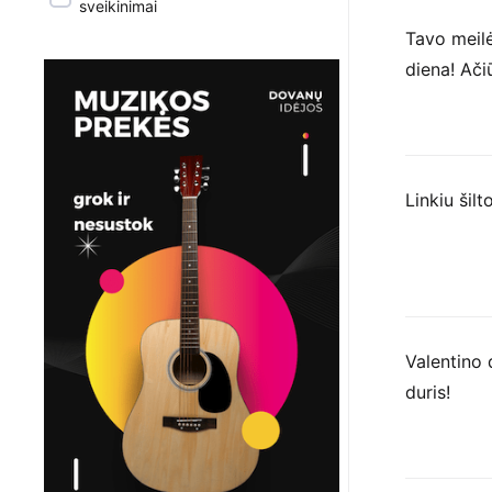
sveikinimai
Tavo meilė
diena! Ači
Linkiu šil
Valentino d
duris!