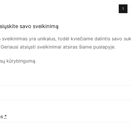
1
siųskite savo sveikinimą
 sveikinimas yra unikalus, todėl kviečiame dalintis savo suku
Geriausi atsiųsti sveikinimai atsiras šiame puslapyje.
ūsų kūrybingumą.
as
*