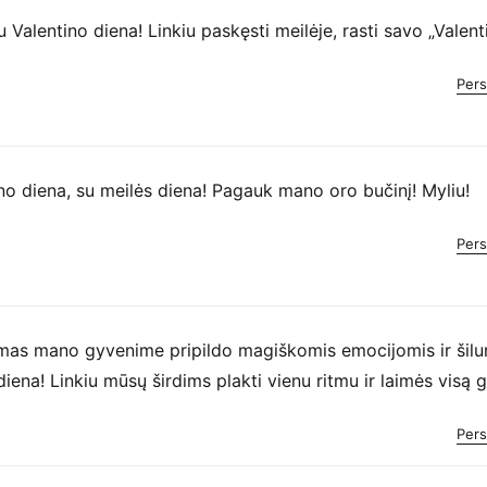
 Valentino diena! Linkiu paskęsti meilėje, rasti savo „Valentin
Pers
no diena, su meilės diena! Pagauk mano oro bučinį! Myliu!
Pers
mas mano gyvenime pripildo magiškomis emocijomis ir šilu
diena! Linkiu mūsų širdims plakti vienu ritmu ir laimės visą 
Pers