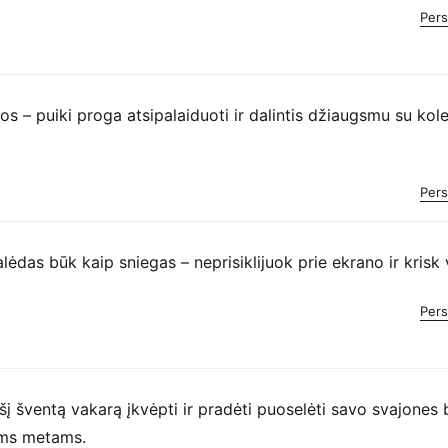
Pers
os – puiki proga atsipalaiduoti ir dalintis džiaugsmu su ko
Pers
alėdas būk kaip sniegas – neprisiklijuok prie ekrano ir krisk 
Pers
 šį šventą vakarą įkvėpti ir pradėti puoselėti savo svajones b
ems metams.