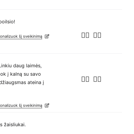
oilsio!
onalizuok šį sveikinimą
Linkiu daug laimės,
uok į kalną su savo
 džiaugsmas ateina į
onalizuok šį sveikinimą
 žaisliukai.