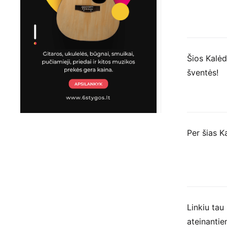
Šios Kalėd
šventės!
Per šias K
Linkiu tau
ateinanti