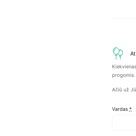
At
Kiekvienas
progomis. 
Ačiū už J
Vardas
*