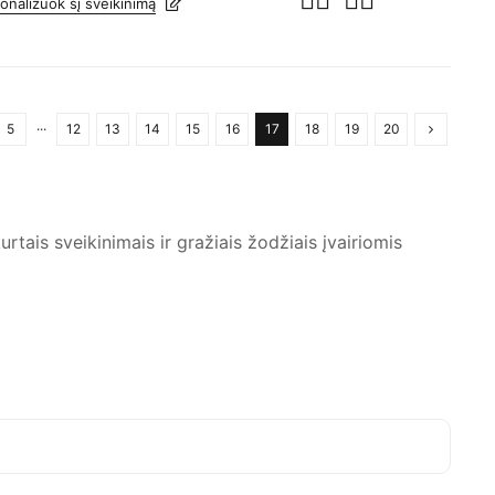
onalizuok šį sveikinimą
5
···
12
13
14
15
16
17
18
19
20
rtais sveikinimais ir gražiais žodžiais įvairiomis