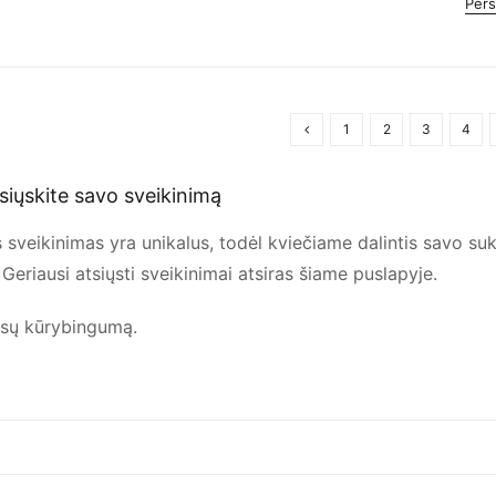
Pers
1
2
3
4
siųskite savo sveikinimą
 sveikinimas yra unikalus, todėl kviečiame dalintis savo suku
Geriausi atsiųsti sveikinimai atsiras šiame puslapyje.
ūsų kūrybingumą.