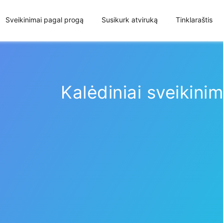
Sveikinimai pagal progą
Susikurk atviruką
Tinklaraštis
Kalėdiniai sveikinim