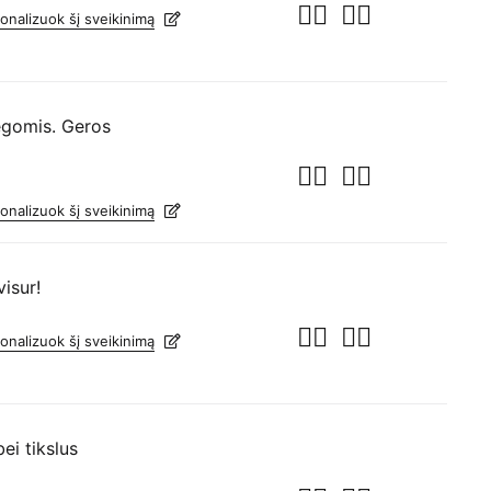
onalizuok šį sveikinimą
legomis. Geros
onalizuok šį sveikinimą
visur!
onalizuok šį sveikinimą
ei tikslus