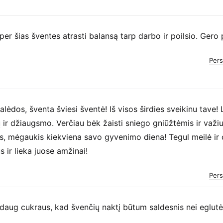
per šias šventes atrasti balansą tarp darbo ir poilsio. Gero p
Pers
alėdos, šventa šviesi šventė! Iš visos širdies sveikinu tave! 
 ir džiaugsmo. Verčiau bėk žaisti sniego gniūžtėmis ir važi
is, mėgaukis kiekviena savo gyvenimo diena! Tegul meilė ir
 ir lieka juose amžinai!
Pers
 daug cukraus, kad švenčių naktį būtum saldesnis nei eglutės