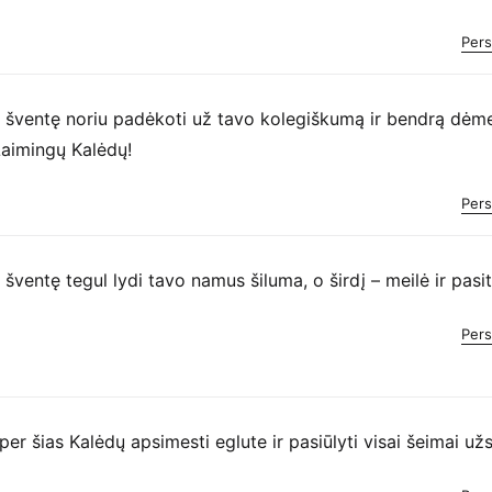
Pers
 šventę noriu padėkoti už tavo kolegiškumą ir bendrą dėm
Laimingų Kalėdų!
Pers
 šventę tegul lydi tavo namus šiluma, o širdį – meilė ir pasit
Pers
 per šias Kalėdų apsimesti eglute ir pasiūlyti visai šeimai už